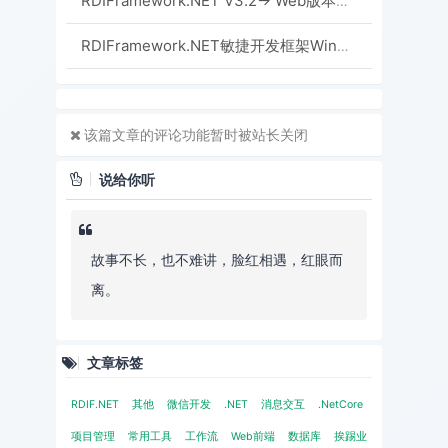
RDIFramework.NET V3.2-> Web版本新增新的用户权限设置界面效率更高、更规范
RDIFramework.NET敏捷开发框架WinForm新增文件中心-实现附件集中管理
该篇文章的评论功能暂时被站长关闭
说给你听
故事不长，也不难讲，脸红相遇，红眼而
离。
文章标签
RDIF.NET
其他
微信开发
.NET
消息交互
.NetCore
项目管理
常用工具
工作流
Web前端
数据库
挨踢业