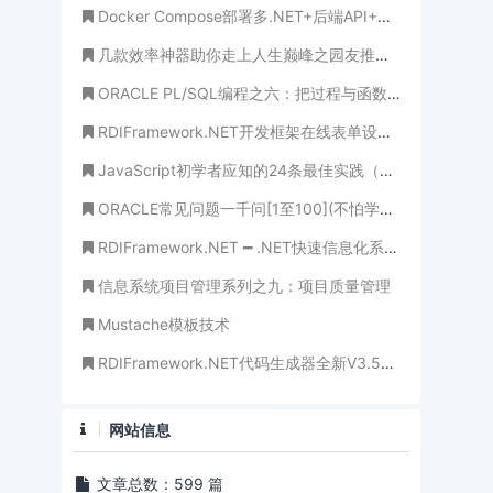
Docker Compose部署多.NET+后端API+多Vue前端Web 完整记录（含多数据库扩展+实用场景，亲测无坑）
几款效率神器助你走上人生巅峰之园友推荐[收藏]
ORACLE PL/SQL编程之六：把过程与函数说透(穷追猛打，把根儿都拔起!)
RDIFramework.NET开发框架在线表单设计整合工作流程的使用
JavaScript初学者应知的24条最佳实践（译）
ORACLE常见问题一千问[1至100](不怕学不成、就怕心不诚！)
RDIFramework.NET ━ .NET快速信息化系统开发框架 V3.3版本全新发布
信息系统项目管理系列之九：项目质量管理
Mustache模板技术
RDIFramework.NET代码生成器全新V3.5版本发布-重大升级
网站信息
文章总数：599 篇