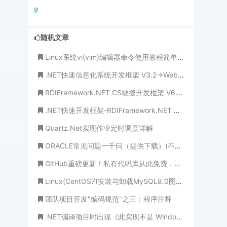
界
随机文章
Linux系统vi(vim)编辑器命令使用教程简单介绍
.NET快速信息化系统开发框架 V3.2->Web版本工作流部分业务处理界面与查看界面全新展示
RDIFramework.NET CS敏捷开发框架 V6.1发布(.NET6+、Framework双引擎、全网唯一)
.NET快速开发框架-RDIFramework.NET 全新EasyUI版发布
Quartz.Net实现作业定时调度详解
ORACLE常见问题一千问（提供下载）(不怕学不成、就怕心不诚！)
GitHub重磅更新！私有代码库从此免费，开发者齐夸微软送福利
Linux(CentOS7)安装与卸载MySQL8.0图文详解
团队项目开发"编码规范"之三：程序注释
.NET编译项目时出现《此实现不是 Windows 平台 FIPS 验证的加密算法的一部分》处理方法