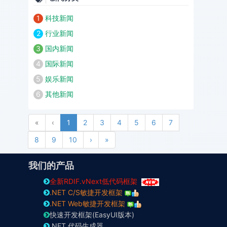
1
科技新闻
2
行业新闻
3
国内新闻
4
国际新闻
5
娱乐新闻
6
其他新闻
First
Previous
«
‹
1
2
3
4
5
6
7
Next
Last
8
9
10
›
»
我们的产品
全新RDIF.vNext低代码框架
.NET C/S敏捷开发框架
.NET Web敏捷开发框架
快速开发框架(EasyUI版本)
.NET 代码生成器