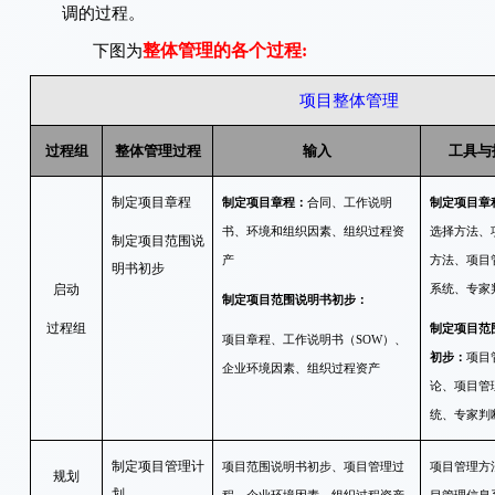
调的过程。
整体管理的各个过程:
下图为
项目整体管理
过程组
整体管理过程
输入
工具与
制定项目章程
制定项目章程：
合同、工作说明
制定项目章
书、环境和组织因素、组织过程资
选择方法、
制定项目范围说
产
方法、项目
明书初步
启动
系统、专家
制定项目范围说明书初步：
过程组
制定项目范
项目章程、工作说明书（SOW）、
初步：
项目
企业环境因素、组织过程资产
论、项目管
统、专家判
制定项目管理计
项目范围说明书初步、项目管理过
项目管理方
规划
划