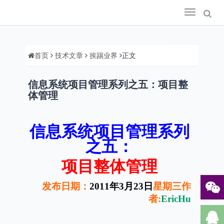
Toggle
navigation
首页
技术文章
挨踢业界
正文
信息系统项目管理系列之五：项目整
体管理
信息系统项目管理系列
之五：
项目整体管理
发布日期：
2011
年
3
月
23
日
星期三作
者
:
EricHu