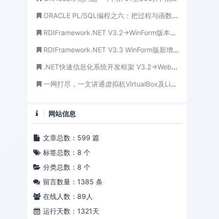
ORACLE PL/SQL编程之六：把过程与函数说透(穷追猛打，把根儿都拔起!)
RDIFramework.NET V3.2->WinForm版本重构岗位授权管理界面更规范、高效与美观
RDIFramework.NET V3.3 WinForm版新增日程管理功能模块
.NET快速信息化系统开发框架 V3.2->Web版本模块管理界面新增模块排序功能
一网打尽，一文讲通虚拟机VirtualBox及Linux使用
网站信息
文章总数：599 篇
标签总数：8 个
分类总数：8 个
留言数量：1385 条
在线人数：
89
人
运行天数：1321天