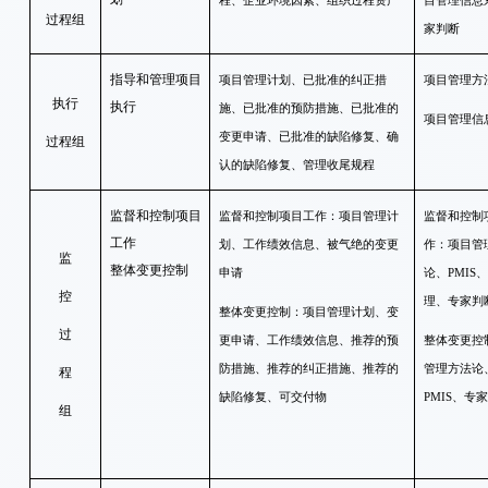
程、企业环境因素、组织过程资产
目管理信息
过程组
家判断
指导和管理项目
项目管理计划、已批准的纠正措
项目管理方
执行
执行
施、已批准的预防措施、已批准的
项目管理信
变更申请、已批准的缺陷修复、确
过程组
认的缺陷修复、管理收尾规程
监督和控制项目
监督和控制项目工作：项目管理计
监督和控制
工作
划、工作绩效信息、被气绝的变更
作：项目管
监
整体变更控制
申请
论、PMIS
控
理、专家判
整体变更控制：项目管理计划、变
过
更申请、工作绩效信息、推荐的预
整体变更控
防措施、推荐的纠正措施、推荐的
管理方法论
程
缺陷修复、可交付物
PMIS、专
组