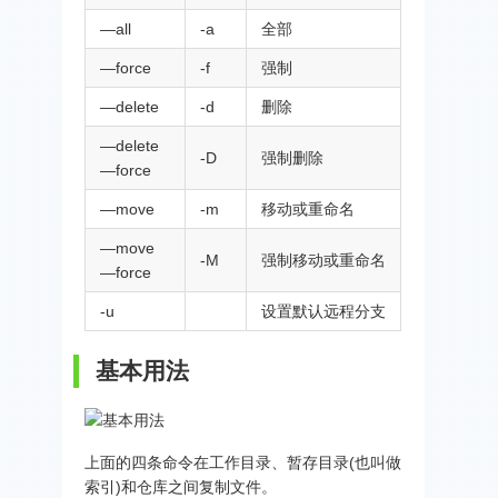
—all
-a
全部
—force
-f
强制
—delete
-d
删除
—delete
-D
强制删除
—force
—move
-m
移动或重命名
—move
-M
强制移动或重命名
—force
-u
设置默认远程分支
基本用法
上面的四条命令在工作目录、暂存目录(也叫做
索引)和仓库之间复制文件。