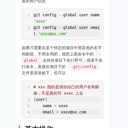
置的用户信息
git config 
--
global user
.
name 
'xxxx'
git config 
--
global user
.
emai
l 
'xxxx@xx.com'
如果只需要在某个特定的项目中用其他的名字
和邮箱，不用全局的，就把上面命令中的
-
-global
去掉在项目下执行即可，或者不执
行命令，直接在项目下的
.git/config
文件里添加如下，也可以
# xxx 指的是填你自己的用户名和邮
箱，不是真的写 xxxx 上去
[
user
]
    name 
=
 xxxx
    email 
=
 xxxx@xx
.
com