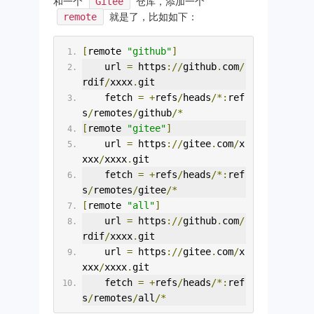
和一个
Gitee
仓库，添加一个
remote
就是了，比如如下：
[
remote 
"github"
]
    url 
=
 https
://
github
.
com
/
rdif
/
xxxx
.
git
    fetch 
=
+
refs
/
heads
/*:
ref
s
/
remotes
/
github
/*
[
remote 
"gitee"
]
    url 
=
 https
://
gitee
.
com
/
x
xxx
/
xxxx
.
git
    fetch 
=
+
refs
/
heads
/*:
ref
s
/
remotes
/
gitee
/*
[
remote 
"all"
]
    url 
=
 https
://
github
.
com
/
rdif
/
xxxx
.
git
    url 
=
 https
://
gitee
.
com
/
x
xxx
/
xxxx
.
git
    fetch 
=
+
refs
/
heads
/*:
ref
s
/
remotes
/
all
/*