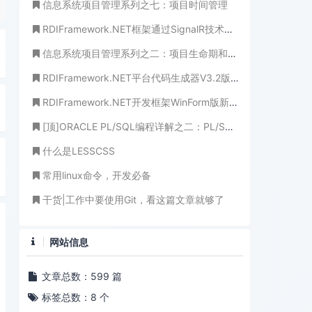
信息系统项目管理系列之七：项目时间管理
RDIFramework.NET框架通过SignalR技术整合即时通讯(IM)
信息系统项目管理系列之二：项目生命期和组织
RDIFramework.NET平台代码生成器V3.2版本全新发布（提供下载-免费使用）
RDIFramework.NET开发框架WinForm版新增编码管理
[顶]ORACLE PL/SQL编程详解之二：PL/SQL块结构和组成元素(为山九仞，岂一日之功)
什么是LESSCSS
常用linux命令，开发必备
干货|工作中要使用Git，看这篇文章就够了
网站信息
文章总数：599 篇
标签总数：8 个