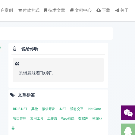
客户案例
付款方式
技术文章
文档中心
下载
关于
)
说给你听
恐惧意味着“软弱”。
文章标签
RDIF.NET
其他
微信开发
.NET
消息交互
.NetCore
项目管理
常用工具
工作流
Web前端
数据库
挨踢业
界