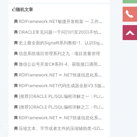
随机文章
RDIFramework.NET敏捷开发框架 ━ 工作流程组件介绍
ORACLE常见问题一千问[101至200](不怕学不成、就怕心不诚！)
史上最全面的SignalR系列教程-1、认识SignalR
信息系统项目管理系列之九：项目质量管理
微信公众号开发C#系列-4、获取接口调用凭证
RDIFramework.NET ━ .NET快速信息化系统开发框架 ━ 工作流程组件介绍-3.3版本
RDIFramework.NET代码生成器全新V3.5版本发布-重大升级
[推荐]ORACLE PL/SQL编程详解之一：PL/SQL 程序设计简介(千里之行，始于足下)
[推荐]ORACLE PL/SQL编程详解之三：PL/SQL流程控制语句(不给规则，不成方圆)
RDIFramework.NET ━ .NET快速信息化系统开发框架 V3.2版本 正式发布
压缩文本、字节或者文件的压缩辅助类-GZipHelper 欢迎收藏